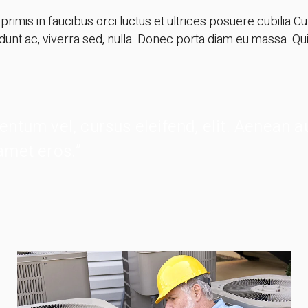
rimis in faucibus orci luctus et ultrices posuere cubilia Cu
idunt ac, viverra sed, nulla. Donec porta diam eu massa. Qu
mentum vel, cursus eleifend, elit. Aenean a
 amet eros.”