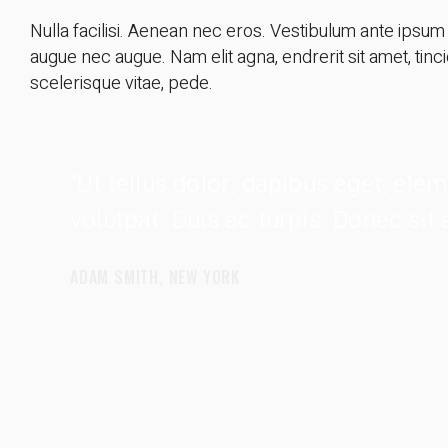
Nulla facilisi. Aenean nec eros. Vestibulum ante ipsum p
augue nec augue. Nam elit agna, endrerit sit amet, tinc
scelerisque vitae, pede.
“Ut tellus dolor, dapibus eget, ele
volutpat. Duis ac turpis. Donec sit
ADAM SMITH, NEW YORK