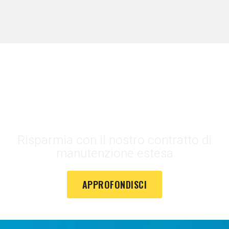
Assicurati 1 anno di interventi
gratuiti a partire da €89
Risparmia con il nostro contratto di
manutenzione estesa
APPROFONDISCI