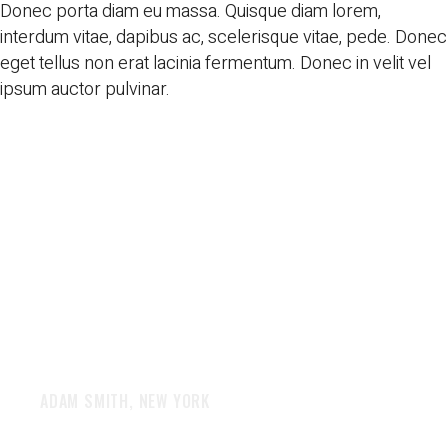
Donec porta diam eu massa. Quisque diam lorem,
interdum vitae, dapibus ac, scelerisque vitae, pede. Donec
eget tellus non erat lacinia fermentum. Donec in velit vel
ipsum auctor pulvinar.
“Ut tellus dolor, dapibus eget,
elementum vel, cursus eleifend,
elit. Aenean auctor wisi et urna.
Aliquam erat volutpat. Duis ac
turpis. Donec sit amet eros.”
ADAM SMITH, NEW YORK