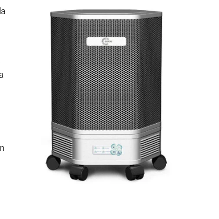
la
e
a
un