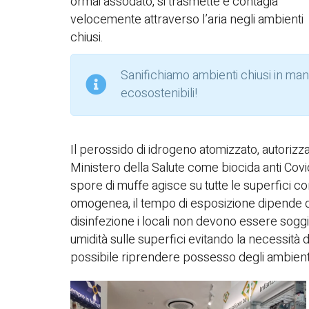
ormai assodato, si trasmette e contagia
velocemente attraverso l’aria negli ambienti
chiusi.
Sanifichiamo ambienti chiusi in mani
ecosostenibili!
Il perossido di idrogeno atomizzato, autorizz
Ministero della Salute come biocida anti Covid
spore di muffe agisce su tutte le superfici c
omogenea, il tempo di esposizione dipende da
disinfezione i locali non devono essere soggio
umidità sulle superfici evitando la necessità 
possibile riprendere possesso degli ambient