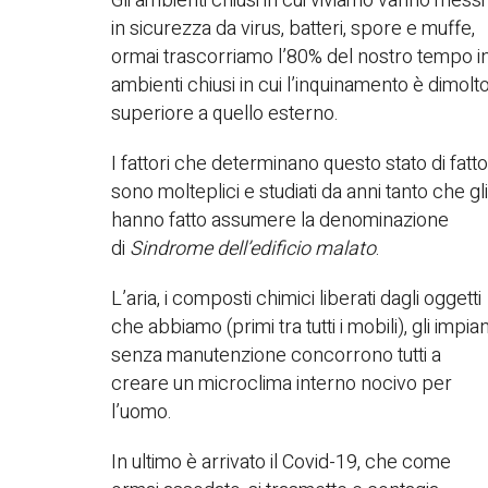
Gli ambienti chiusi in cui viviamo vanno messi
in sicurezza da virus, batteri, spore e muffe,
ormai trascorriamo l’80% del nostro tempo i
ambienti chiusi in cui l’inquinamento è dimolt
superiore a quello esterno.
I fattori che determinano questo stato di fatto
sono molteplici e studiati da anni tanto che gli
hanno fatto assumere la denominazione
di
Sindrome dell’edificio malato
.
L’aria, i composti chimici liberati dagli oggetti
che abbiamo (primi tra tutti i mobili), gli impian
senza manutenzione concorrono tutti a
creare un microclima interno nocivo per
l’uomo.
In ultimo è arrivato il Covid-19, che come